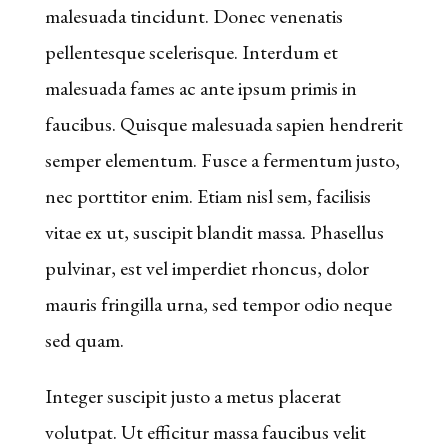
deux
malesuada tincidunt. Donec venenatis
symboles
pellentesque scelerisque. Interdum et
bonus
malesuada fames ac ante ipsum primis in
ou
faucibus. Quisque malesuada sapien hendrerit
plus
semper elementum. Fusce a fermentum justo,
sont
nec porttitor enim. Etiam nisl sem, facilisis
affichés
vitae ex ut, suscipit blandit massa. Phasellus
sur
pulvinar, est vel imperdiet rhoncus, dolor
les
mauris fringilla urna, sed tempor odio neque
rouleaux
sed quam.
pour
Integer suscipit justo a metus placerat
en
volutpat. Ut efficitur massa faucibus velit
provoquer