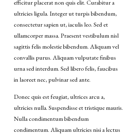
efficitur placerat non quis elit. Curabitur a
En
ultricies ligula. Integer ut turpis bibendum,
Ligne
consectetur sapien ut, iaculis leo. Sed et
-
ullamcorper massa. Praesent vestibulum nisl
Le
sagittis felis molestie bibendum. Aliquam vel
lobby
convallis purus. Aliquam vulputate finibus
du
urna sed interdum. Sed libero felis, faucibus
casino
in laoreet nec, pulvinar sed ante.
vous
offre
Donec quis est feugiat, ultrices arcu a,
l'accès
ultricies nulla. Suspendisse et tristique mauris.
à
Nulla condimentum bibendum
tous
condimentum. Aliquam ultricies nisi a lectus