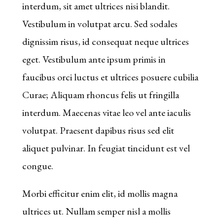
ses
interdum, sit amet ultrices nisi blandit.
jeux
Vestibulum in volutpat arcu. Sed sodales
en
dignissim risus, id consequat neque ultrices
utilisant
eget. Vestibulum ante ipsum primis in
le
faucibus orci luctus et ultrices posuere cubilia
menu
Curae; Aliquam rhoncus felis ut fringilla
de
interdum. Maecenas vitae leo vel ante iaculis
gauche.
volutpat. Praesent dapibus risus sed elit
Casino
aliquet pulvinar. In feugiat tincidunt est vel
En
congue.
Ligne
Morbi efficitur enim elit, id mollis magna
Jouer
ultrices ut. Nullam semper nisl a mollis
Avec