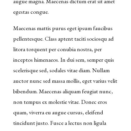
augue magna. Maecenas dictum erat sit amet
de
egestas congue.
tours
gratuits
Maecenas mattis purus eget ipsum faucibus
sensationnel
pellentesque. Class aptent taciti sociosqu ad
pour
litora torquent per conubia nostra, per
des
inceptos himenaeos. In dui sem, semper quis
gains
scelerisque sed, sodales vitae diam. Nullam
encore
auctor nunc sed massa mollis, eget varius velit
plus
bibendum. Maecenas aliquam feugiat nunc,
importants.
non tempus ex molestie vitae. Donec eros
Meilleurs
quam, viverra eu augue cursus, eleifend
Slots
tincidunt justo. Fusce a lectus non ligula
Jeux