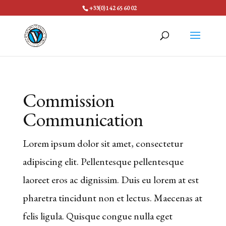
Keno
+33(0)1 42 65 60 02
gratuit
casino
Video
Poker
Commission
Sans
Communication
Inscription
France
:
Lorem ipsum dolor sit amet, consectetur
Ratchet
adipiscing elit. Pellentesque pellentesque
pourrait
laoreet eros ac dignissim. Duis eu lorem at est
apparaître
pharetra tincidunt non et lectus. Maecenas at
lorsque
felis ligula. Quisque congue nulla eget