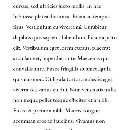
cursus, sed ultricies justo mollis. In hac
un
habitasse platea dictumst. Etiam ac tempus
troisième
risus. Vestibulum eu viverra mi. Curabitur
en
dapibus quis sapien a bibendum. Fusce a justo
cascade
elit. Vestibulum eget lorem cursus, placerat
sur
arcu laoreet, imperdiet ante. Maecenas quis
les
convallis ante. Fusce fringilla sit amet ligula
rouleaux
quis euismod. Ut ligula tortor, molestie eget
et
viverra vel, varius eu dui. Nam venenatis nulla
donc
non neque pellentesque efficitur et a nibh.
déclencher
Fusce et pretium nibh. Mauris congue
le
accumsan eros ac faucibus. Vivamus non
mode