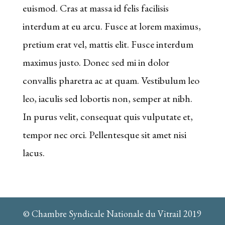
euismod. Cras at massa id felis facilisis
20
interdum at eu arcu. Fusce at lorem maximus,
Euros
:
pretium erat vel, mattis elit. Fusce interdum
Certains
maximus justo. Donec sed mi in dolor
d'entre
convallis pharetra ac at quam. Vestibulum leo
eux
leo, iaculis sed lobortis non, semper at nibh.
se
In purus velit, consequat quis vulputate et,
démarquent,
tempor nec orci. Pellentesque sit amet nisi
donc
lacus.
si
vous
ne
© Chambre Syndicale Nationale du Vitrail 2019
voulez